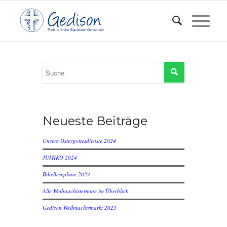
F
reikirchl
ic
he
Ba
pt
isten Gemeinde
Neueste Beiträge
Unsere Ostergottesdienste 2024
JUMIKO 2024
Bibellesepläne 2024
Alle Weihnachtstermine im Überblick
Gedison Weihnachtsmarkt 2023